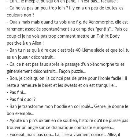
- Euh... le meeple, puisqu'on en parle, il n'est pas... racialisé ?
- Ca ne va pas un peu trop loin ? Il y en a un peu de toutes les
couleurs non ?
- Ouais mais mais quand tu vois une fig. de Xenomorphe, elle est
rarement associée spontanément au camp des "gentils"... Puis ce
coup-ci je ne vois pas trop comment mettre un T-shirt Body
positive à un Alien !
- Bah tu n'as qu'à dire que c'est très 40K.ième siècle et que toi, tu
es un joueur déconstruit...
- Ca, ce n'est pas faux après le passage d'un xénomorphe tu es
généralement déconstruit... Façon puzzle...
- Bon, je crois qu'on l'a coincé pas de prise pour l'ironie facile ! Il
reste à remettre le béret et les sweats et on est tranquille....
- Pas fini...
- Pas fini quoi ?
- Bah je transforme mon hoodie en col roulé... Genre, je donne le
bon exemple...
- Ajoute un pin's ukrainien de soutien, histoire qu'il ne puisse pas
trouver un angle sur ce dramatique contraste européen...
- Excessif, mais pas con... Là, il sera vraiment coincé... Allez, il