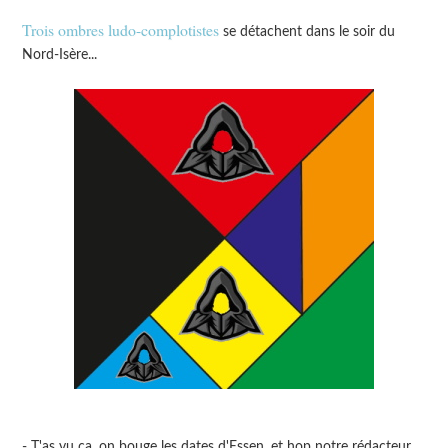
Trois ombres ludo-complotistes
se détachent dans le soir du
Nord-Isère...
- T'as vu ça, on bouge les dates d'Essen, et hop notre rédacteur