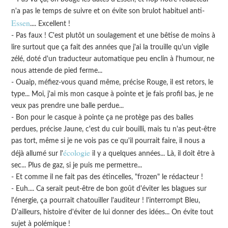
n'a pas le temps de suivre et on évite son brulot habituel anti-
Essen
.... Excellent !
- Pas faux ! C'est plutôt un soulagement et une bêtise de moins à
lire surtout que ça fait des années que j'ai la trouille qu'un vigile
zélé, doté d'un traducteur automatique peu enclin à l'humour, ne
nous attende de pied ferme...
- Ouaip, méfiez-vous quand même, précise Rouge, il est retors, le
type... Moi, j'ai mis mon casque à pointe et je fais profil bas, je ne
veux pas prendre une balle perdue...
- Bon pour le casque à pointe ça ne protège pas des balles
perdues, précise Jaune, c'est du cuir bouilli, mais tu n'as peut-être
pas tort, même si je ne vois pas ce qu'il pourrait faire, il nous a
écologie
déjà allumé sur l'
il y a quelques années... Là, il doit être à
sec... Plus de gaz, si je puis me permettre...
- Et comme il ne fait pas des étincelles, "frozen" le rédacteur !
- Euh.... Ca serait peut-être de bon goût d'éviter les blagues sur
l'énergie, ça pourrait chatouiller l'auditeur ! l'interrompt Bleu,
D'ailleurs, histoire d'éviter de lui donner des idées... On évite tout
sujet à polémique !